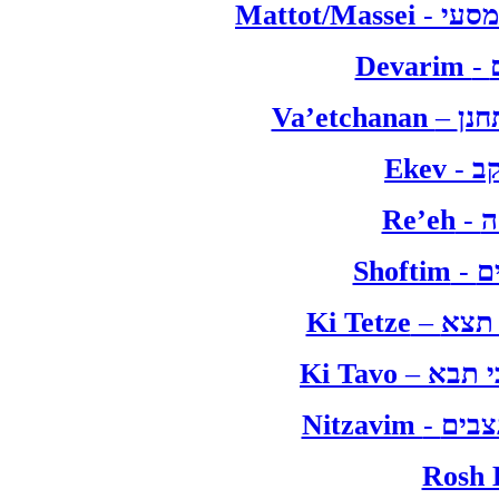
Mattot/Massei
-
מסעי
Devarim
-
Va’etchanan
–
חנן
Ekev
-
ב
Re’eh
-
ה
Shoftim
-
ם
Ki Tetze
–
 תצא
Ki Tavo
–
י תבא
Nitzavim
-
Rosh 