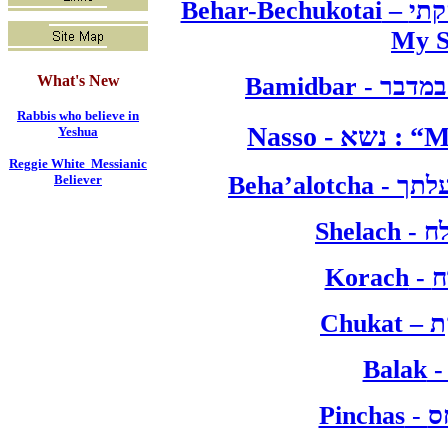
Behar-Bechukotai
–
קתי
My S
What's New
Bamidbar
-
במדבר
Rabbis who believe in
Nasso
-
נשא
: “M
Yeshua
Reggie White Messianic
Beha’alotcha
-
לתך
Believer
Shelach
-
ח
Korach
-
ח
Chukat
–
ת
Balak
Pinchas
-
ס