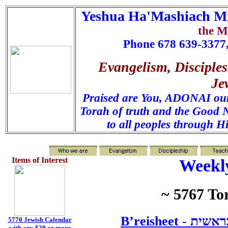
Yeshua Ha'Mashiach Mi
the M
Phone 678 639-3377,
Evangelism, Disciples
Je
Praised are You, ADONAI our 
Torah of truth and the Good N
to all peoples through H
Items of Interest
Weekl
~ 5767 T
B’reisheet
-
ראשית
5770 Jewish Calendar
with any $20 or more