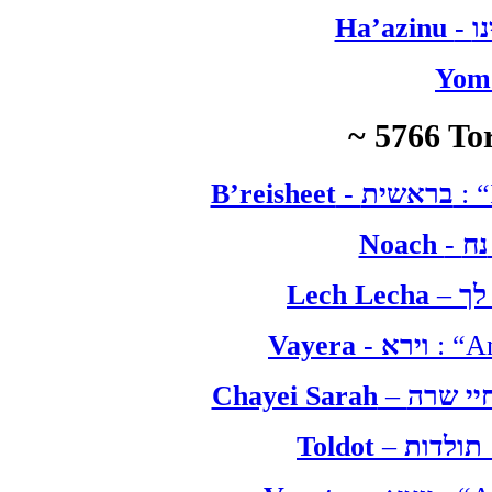
Ha’azinu
-
ו
Yom 
~ 5766 T
B’reisheet
-
בראשית
: “
Noach
-
ח
Lech Lecha
–
לך
Vayera
-
וירא
: “A
Chayei Sarah
–
Toldot
–
תולדות